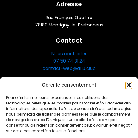
Adresse
Rue François Geoffre
78180 Montigny-le-Bretonneux
Contact
Nous contacter
07 50 74 31 24
contact-web@a110.club
Gérer le consentement
Pour offrir les meilleures expériences, nous utilisons des
technologies telles que les cookies pour stocker et/ou accéder aux
informations des appareils. Le fait de consentir à ces technologies
nous permettra de traiter des données telles que le comportement
de navigation ou les ID uniques sur ce site. Le fait de ne pas
consentir ou de retirer son consentement peut avoir un effet négatif
Qui sommes nous ?
sur certaines caractéristiques et fonctions.
FAQ