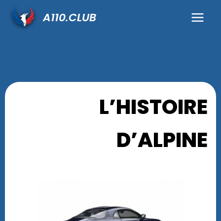
Aller
Main
A110.CLUB
au
Menu
contenu
L’HISTOIRE
D’ALPINE