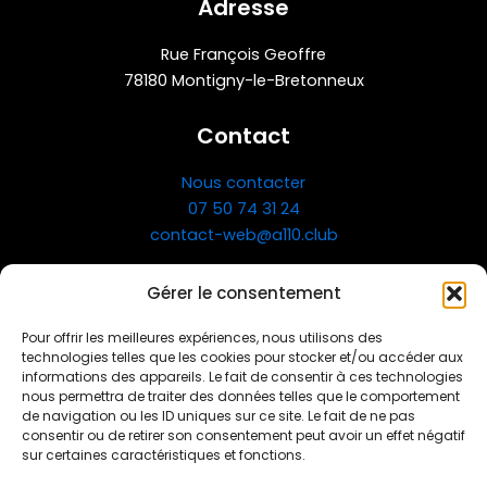
Adresse
Rue François Geoffre
78180 Montigny-le-Bretonneux
Contact
Nous contacter
07 50 74 31 24
contact-web@a110.club
Gérer le consentement
Pour offrir les meilleures expériences, nous utilisons des
technologies telles que les cookies pour stocker et/ou accéder aux
informations des appareils. Le fait de consentir à ces technologies
nous permettra de traiter des données telles que le comportement
de navigation ou les ID uniques sur ce site. Le fait de ne pas
consentir ou de retirer son consentement peut avoir un effet négatif
Qui sommes nous ?
sur certaines caractéristiques et fonctions.
FAQ