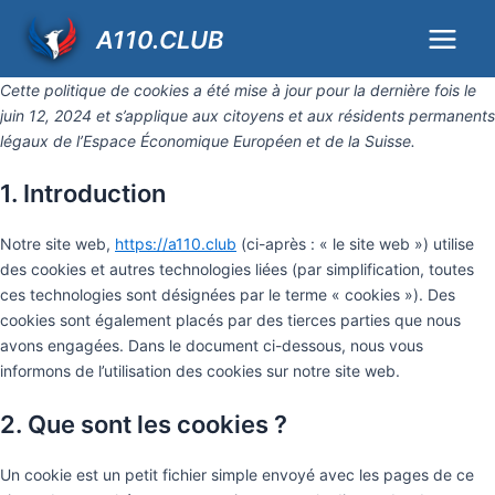
Consent
Consent
Consent
Consent
Consent
Consent
Consent
Consent
Consent
Consent
Market
Aller
Main
to
to
to
to
to
to
to
to
to
to
A110.CLUB
au
service
service
service
service
service
service
service
service
service
service
Menu
contenu
google-
wordpres
litespeed
elementor
google-
google-
facebook
twitter
linkedin
divers
Cette politique de cookies a été mise à jour pour la dernière fois le
recaptch
fonts
maps
juin 12, 2024 et s’applique aux citoyens et aux résidents permanents
légaux de l’Espace Économique Européen et de la Suisse.
1. Introduction
Notre site web,
https://a110.club
(ci-après : « le site web ») utilise
des cookies et autres technologies liées (par simplification, toutes
ces technologies sont désignées par le terme « cookies »). Des
cookies sont également placés par des tierces parties que nous
avons engagées. Dans le document ci-dessous, nous vous
informons de l’utilisation des cookies sur notre site web.
2. Que sont les cookies ?
Un cookie est un petit fichier simple envoyé avec les pages de ce